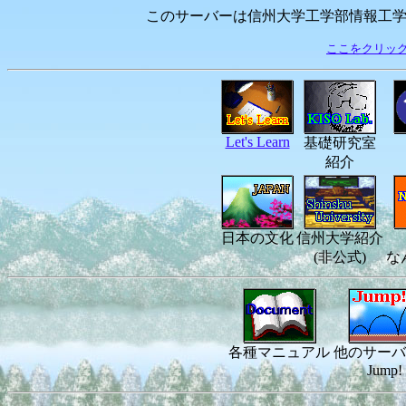
このサーバーは信州大学工学部情報工学科基礎
ここをクリッ
Let's Learn
基礎研究室
紹介
日本の文化
信州大学紹介
(非公式)
な
各種マニュアル
他のサーバ
Jump!